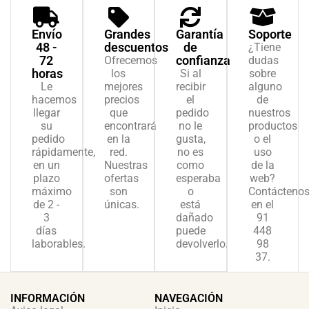
Envío
Grandes
Garantía
Soporte
48 -
descuentos
de
¿Tiene
72
confianza
Ofrecemos
dudas
horas
los
Si al
sobre
Le
mejores
recibir
alguno
hacemos
precios
el
de
llegar
que
pedido
nuestros
su
encontrará
no le
productos
pedido
en la
gusta,
o el
rápidamente,
red.
no es
uso
en un
Nuestras
como
de la
plazo
ofertas
esperaba
web?
máximo
son
o
Contácteno
de 2 -
únicas.
está
en el
3
dañado
91
días
puede
448
laborables.
devolverlo.
98
37.
INFORMACIÓN
NAVEGACIÓN