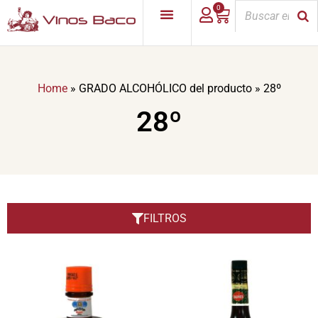
0
Home
»
GRADO ALCOHÓLICO del producto
»
28º
28º
FILTROS