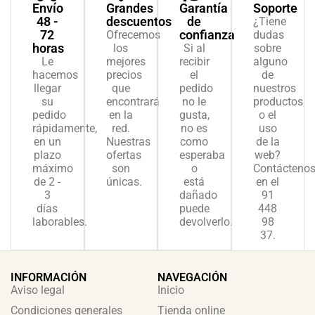
Envío
Grandes
Garantía
Soporte
48 -
descuentos
de
¿Tiene
72
confianza
Ofrecemos
dudas
horas
los
Si al
sobre
Le
mejores
recibir
alguno
hacemos
precios
el
de
llegar
que
pedido
nuestros
su
encontrará
no le
productos
pedido
en la
gusta,
o el
rápidamente,
red.
no es
uso
en un
Nuestras
como
de la
plazo
ofertas
esperaba
web?
máximo
son
o
Contácteno
de 2 -
únicas.
está
en el
3
dañado
91
días
puede
448
laborables.
devolverlo.
98
37.
INFORMACIÓN
NAVEGACIÓN
Aviso legal
Inicio
Condiciones generales
Tienda online