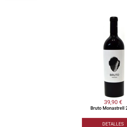
con
5.00
de
5 en base
a
valoración
de un
cliente
39,90
€
Bruto Monastrell
DETALLES