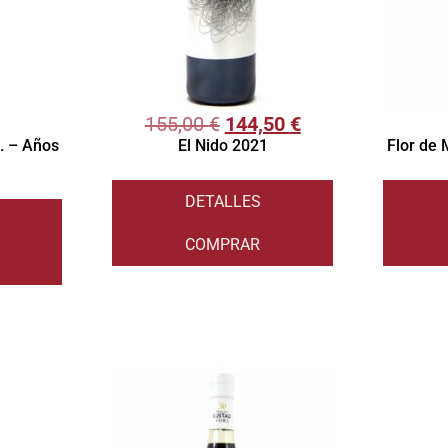
155,00
€
144,50
€
l. – Años
El Nido 2021
Flor de
DETALLES
COMPRAR