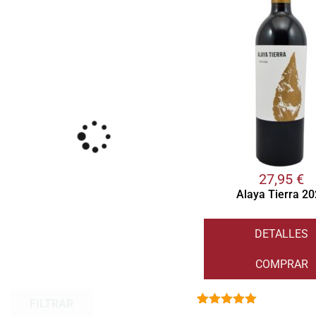
27,95
€
Alaya Tierra 2
DETALLES
COMPRAR
FILTRAR
Valorado
1