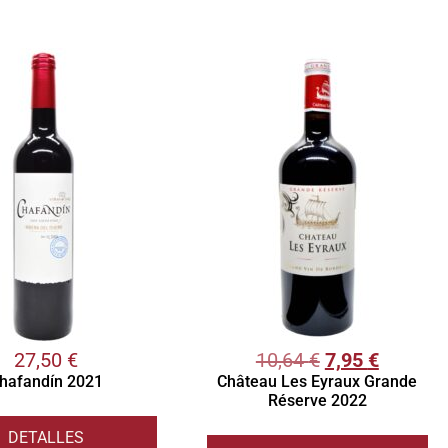
27,50
€
10,64
€
7,95
€
hafandín 2021
Château Les Eyraux Grande
Réserve 2022
DETALLES