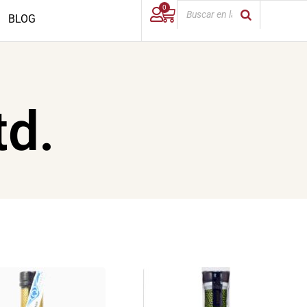
0
BLOG
td.