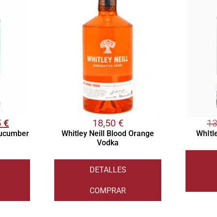
5
€
18,50
€
1
 Cucumber
Whitley Neill Blood Orange
WhItle
Vodka
DETALLES
COMPRAR