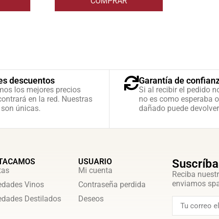
COMPRAR
es descuentos
Garantía de confian
mos los mejores precios
Si al recibir el pedido n
ontrará en la red. Nuestras
no es como esperaba o
 son únicas.
dañado puede devolver
TACAMOS
USUARIO
Suscríba
tas
Mi cuenta
Reciba nuestr
enviamos sp
dades Vinos
Contraseña perdida
dades Destilados
Deseos