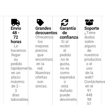
Envío
Grandes
Garantía
Soporte
48 -
descuentos
de
¿Tiene
72
confianza
Ofrecemos
dudas
horas
los
Si al
sobre
Le
mejores
recibir
alguno
hacemos
precios
el
de
llegar
que
pedido
nuestros
su
encontrará
no le
productos
pedido
en la
gusta,
o el
rápidamente,
red.
no es
uso
en un
Nuestras
como
de la
plazo
ofertas
esperaba
web?
máximo
son
o
Contácteno
de 2 -
únicas.
está
en el
3
dañado
91
días
puede
448
laborables.
devolverlo.
98
37.