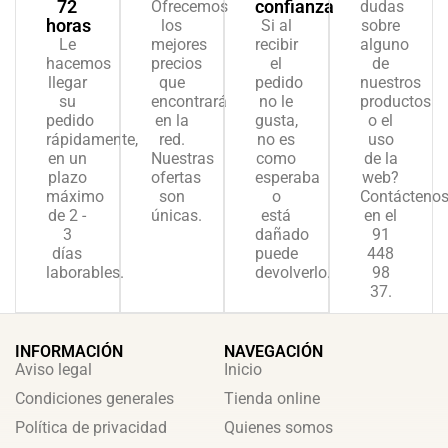
72
confianza
Ofrecemos
dudas
horas
los
Si al
sobre
Le
mejores
recibir
alguno
hacemos
precios
el
de
llegar
que
pedido
nuestros
su
encontrará
no le
productos
pedido
en la
gusta,
o el
rápidamente,
red.
no es
uso
en un
Nuestras
como
de la
plazo
ofertas
esperaba
web?
máximo
son
o
Contácteno
de 2 -
únicas.
está
en el
3
dañado
91
días
puede
448
laborables.
devolverlo.
98
37.
INFORMACIÓN
NAVEGACIÓN
Aviso legal
Inicio
Condiciones generales
Tienda online
Política de privacidad
Quienes somos