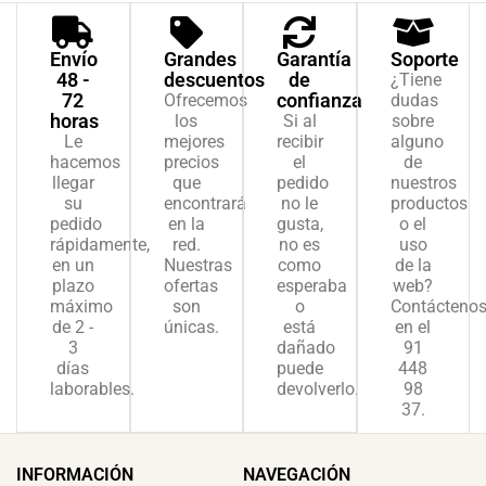
Envío
Grandes
Garantía
Soporte
48 -
descuentos
de
¿Tiene
72
confianza
Ofrecemos
dudas
horas
los
Si al
sobre
Le
mejores
recibir
alguno
hacemos
precios
el
de
llegar
que
pedido
nuestros
su
encontrará
no le
productos
pedido
en la
gusta,
o el
rápidamente,
red.
no es
uso
en un
Nuestras
como
de la
plazo
ofertas
esperaba
web?
máximo
son
o
Contácteno
de 2 -
únicas.
está
en el
3
dañado
91
días
puede
448
laborables.
devolverlo.
98
37.
INFORMACIÓN
NAVEGACIÓN