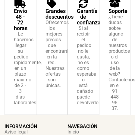
cliente
Envío
Grandes
Garantía
Soporte
48 -
descuentos
de
¿Tiene
72
confianza
Ofrecemos
dudas
horas
los
Si al
sobre
Le
mejores
recibir
alguno
hacemos
precios
el
de
llegar
que
pedido
nuestros
su
encontrará
no le
productos
pedido
en la
gusta,
o el
rápidamente,
red.
no es
uso
en un
Nuestras
como
de la
plazo
ofertas
esperaba
web?
máximo
son
o
Contácteno
de 2 -
únicas.
está
en el
3
dañado
91
días
puede
448
laborables.
devolverlo.
98
37.
INFORMACIÓN
NAVEGACIÓN
Aviso legal
Inicio