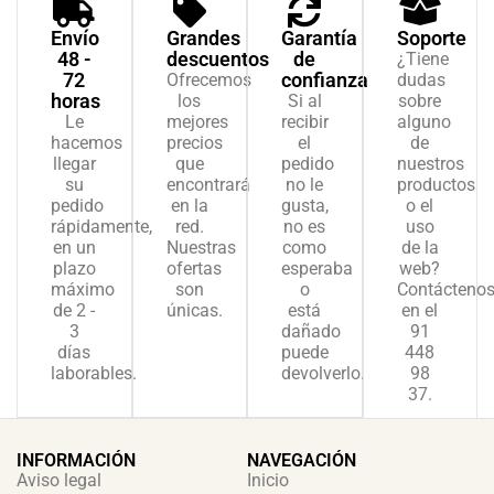
Envío
Grandes
Garantía
Soporte
48 -
descuentos
de
¿Tiene
72
confianza
Ofrecemos
dudas
horas
los
Si al
sobre
Le
mejores
recibir
alguno
hacemos
precios
el
de
llegar
que
pedido
nuestros
su
encontrará
no le
productos
pedido
en la
gusta,
o el
rápidamente,
red.
no es
uso
en un
Nuestras
como
de la
plazo
ofertas
esperaba
web?
máximo
son
o
Contácteno
de 2 -
únicas.
está
en el
3
dañado
91
días
puede
448
laborables.
devolverlo.
98
37.
INFORMACIÓN
NAVEGACIÓN
Aviso legal
Inicio