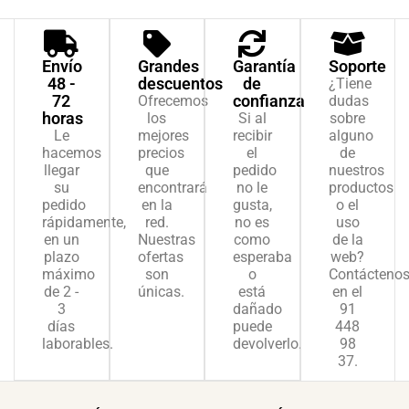
Envío
Grandes
Garantía
Soporte
48 -
descuentos
de
¿Tiene
72
confianza
Ofrecemos
dudas
horas
los
Si al
sobre
Le
mejores
recibir
alguno
hacemos
precios
el
de
llegar
que
pedido
nuestros
su
encontrará
no le
productos
pedido
en la
gusta,
o el
rápidamente,
red.
no es
uso
en un
Nuestras
como
de la
plazo
ofertas
esperaba
web?
máximo
son
o
Contácteno
de 2 -
únicas.
está
en el
3
dañado
91
días
puede
448
laborables.
devolverlo.
98
37.