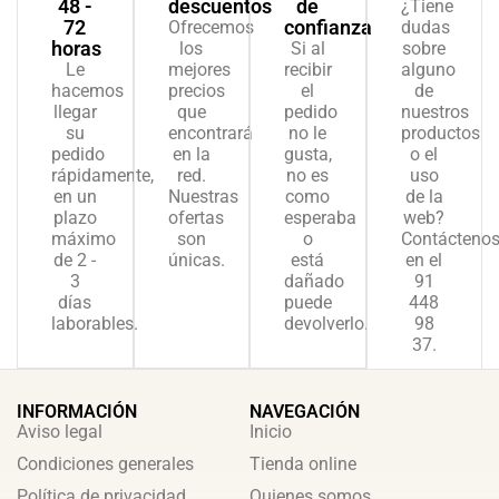
48 -
descuentos
de
¿Tiene
72
confianza
Ofrecemos
dudas
horas
los
Si al
sobre
Le
mejores
recibir
alguno
hacemos
precios
el
de
llegar
que
pedido
nuestros
su
encontrará
no le
productos
pedido
en la
gusta,
o el
rápidamente,
red.
no es
uso
en un
Nuestras
como
de la
plazo
ofertas
esperaba
web?
máximo
son
o
Contácteno
de 2 -
únicas.
está
en el
3
dañado
91
días
puede
448
laborables.
devolverlo.
98
37.
INFORMACIÓN
NAVEGACIÓN
Aviso legal
Inicio
Condiciones generales
Tienda online
Política de privacidad
Quienes somos