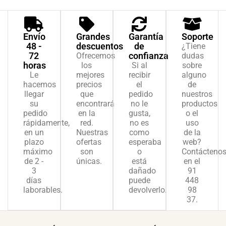
Envío
Grandes
Garantía
Soporte
48 -
descuentos
de
¿Tiene
72
confianza
Ofrecemos
dudas
horas
los
Si al
sobre
Le
mejores
recibir
alguno
hacemos
precios
el
de
llegar
que
pedido
nuestros
su
encontrará
no le
productos
pedido
en la
gusta,
o el
rápidamente,
red.
no es
uso
en un
Nuestras
como
de la
plazo
ofertas
esperaba
web?
máximo
son
o
Contácteno
de 2 -
únicas.
está
en el
3
dañado
91
días
puede
448
laborables.
devolverlo.
98
37.