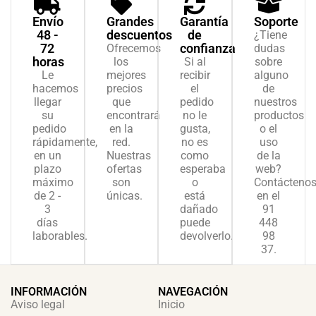
Envío
Grandes
Garantía
Soporte
48 -
descuentos
de
¿Tiene
72
confianza
Ofrecemos
dudas
horas
los
Si al
sobre
Le
mejores
recibir
alguno
hacemos
precios
el
de
llegar
que
pedido
nuestros
su
encontrará
no le
productos
pedido
en la
gusta,
o el
rápidamente,
red.
no es
uso
en un
Nuestras
como
de la
plazo
ofertas
esperaba
web?
máximo
son
o
Contácteno
de 2 -
únicas.
está
en el
3
dañado
91
días
puede
448
laborables.
devolverlo.
98
37.
INFORMACIÓN
NAVEGACIÓN
Aviso legal
Inicio