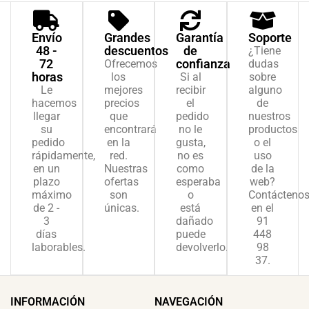
Envío
Grandes
Garantía
Soporte
48 -
descuentos
de
¿Tiene
72
confianza
Ofrecemos
dudas
horas
los
Si al
sobre
Le
mejores
recibir
alguno
hacemos
precios
el
de
llegar
que
pedido
nuestros
su
encontrará
no le
productos
pedido
en la
gusta,
o el
rápidamente,
red.
no es
uso
en un
Nuestras
como
de la
plazo
ofertas
esperaba
web?
máximo
son
o
Contácteno
de 2 -
únicas.
está
en el
3
dañado
91
días
puede
448
laborables.
devolverlo.
98
37.
INFORMACIÓN
NAVEGACIÓN