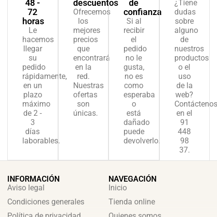
48 -
descuentos
de
¿Tiene
72
confianza
Ofrecemos
dudas
horas
los
Si al
sobre
Le
mejores
recibir
alguno
hacemos
precios
el
de
llegar
que
pedido
nuestros
su
encontrará
no le
productos
pedido
en la
gusta,
o el
rápidamente,
red.
no es
uso
en un
Nuestras
como
de la
plazo
ofertas
esperaba
web?
máximo
son
o
Contácteno
de 2 -
únicas.
está
en el
3
dañado
91
días
puede
448
laborables.
devolverlo.
98
37.
INFORMACIÓN
NAVEGACIÓN
Aviso legal
Inicio
Condiciones generales
Tienda online
Política de privacidad
Quienes somos