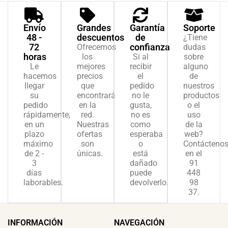
Envío
Grandes
Garantía
Soporte
48 -
descuentos
de
¿Tiene
72
confianza
Ofrecemos
dudas
horas
los
Si al
sobre
Le
mejores
recibir
alguno
hacemos
precios
el
de
llegar
que
pedido
nuestros
su
encontrará
no le
productos
pedido
en la
gusta,
o el
rápidamente,
red.
no es
uso
en un
Nuestras
como
de la
plazo
ofertas
esperaba
web?
máximo
son
o
Contácteno
de 2 -
únicas.
está
en el
3
dañado
91
días
puede
448
laborables.
devolverlo.
98
37.
INFORMACIÓN
NAVEGACIÓN