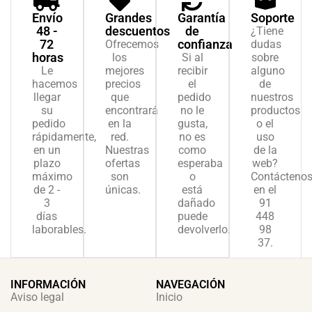
Envío
Grandes
Garantía
Soporte
48 -
descuentos
de
¿Tiene
72
confianza
Ofrecemos
dudas
horas
los
Si al
sobre
Le
mejores
recibir
alguno
hacemos
precios
el
de
llegar
que
pedido
nuestros
su
encontrará
no le
productos
pedido
en la
gusta,
o el
rápidamente,
red.
no es
uso
en un
Nuestras
como
de la
plazo
ofertas
esperaba
web?
máximo
son
o
Contácteno
de 2 -
únicas.
está
en el
3
dañado
91
días
puede
448
laborables.
devolverlo.
98
37.
INFORMACIÓN
NAVEGACIÓN
Aviso legal
Inicio