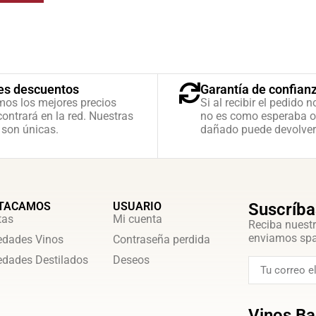
es descuentos
Garantía de confian
mos los mejores precios
Si al recibir el pedido n
ontrará en la red. Nuestras
no es como esperaba o
 son únicas.
dañado puede devolver
TACAMOS
USUARIO
Suscríba
tas
Mi cuenta
Reciba nuestr
enviamos sp
dades Vinos
Contraseña perdida
dades Destilados
Deseos
Vinos Ba