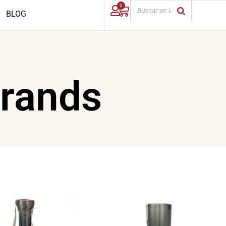
0
BLOG
rands