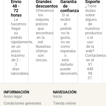
Envío
Grandes
Garantía
Soporte
48 -
descuentos
de
¿Tiene
72
confianza
Ofrecemos
dudas
horas
los
Si al
sobre
Le
mejores
recibir
alguno
hacemos
precios
el
de
llegar
que
pedido
nuestros
su
encontrará
no le
productos
pedido
en la
gusta,
o el
rápidamente,
red.
no es
uso
en un
Nuestras
como
de la
plazo
ofertas
esperaba
web?
máximo
son
o
Contácteno
de 2 -
únicas.
está
en el
3
dañado
91
días
puede
448
laborables.
devolverlo.
98
37.
INFORMACIÓN
NAVEGACIÓN
Aviso legal
Inicio
Condiciones generales
Tienda online