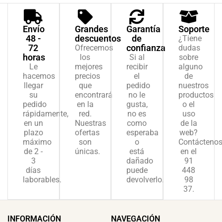
Envío
Grandes
Garantía
Soporte
48 -
descuentos
de
¿Tiene
72
confianza
Ofrecemos
dudas
horas
los
Si al
sobre
Le
mejores
recibir
alguno
hacemos
precios
el
de
llegar
que
pedido
nuestros
su
encontrará
no le
productos
pedido
en la
gusta,
o el
rápidamente,
red.
no es
uso
en un
Nuestras
como
de la
plazo
ofertas
esperaba
web?
máximo
son
o
Contácteno
de 2 -
únicas.
está
en el
3
dañado
91
días
puede
448
laborables.
devolverlo.
98
37.
INFORMACIÓN
NAVEGACIÓN