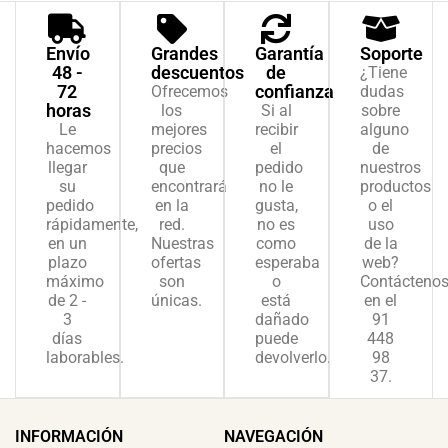
Envío
Grandes
Garantía
Soporte
48 -
descuentos
de
¿Tiene
72
confianza
Ofrecemos
dudas
horas
los
Si al
sobre
Le
mejores
recibir
alguno
hacemos
precios
el
de
llegar
que
pedido
nuestros
su
encontrará
no le
productos
pedido
en la
gusta,
o el
rápidamente,
red.
no es
uso
en un
Nuestras
como
de la
plazo
ofertas
esperaba
web?
máximo
son
o
Contácteno
de 2 -
únicas.
está
en el
3
dañado
91
días
puede
448
laborables.
devolverlo.
98
37.
INFORMACIÓN
NAVEGACIÓN