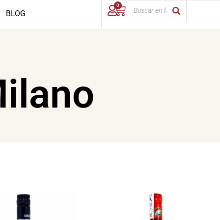
0
BLOG
ilano