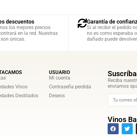
es descuentos
Garantía de confian
mos los mejores precios
Si al recibir el pedido n
ontrará en la red. Nuestras
no es como esperaba o
 son únicas.
dañado puede devolver
TACAMOS
USUARIO
Suscríba
tas
Mi cuenta
Reciba nuestr
enviamos sp
dades Vinos
Contraseña perdida
dades Destilados
Deseos
Vinos Ba