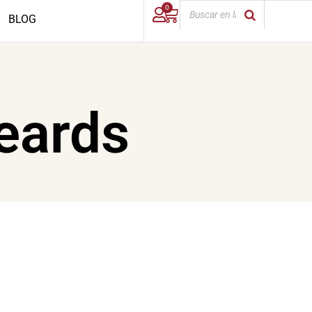
0
BLOG
eards