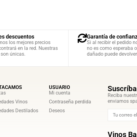
es descuentos
Garantía de confian
mos los mejores precios
Si al recibir el pedido n
ontrará en la red. Nuestras
no es como esperaba o
 son únicas.
dañado puede devolver
TACAMOS
USUARIO
Suscríba
tas
Mi cuenta
Reciba nuestr
enviamos sp
dades Vinos
Contraseña perdida
dades Destilados
Deseos
Vinos Ba