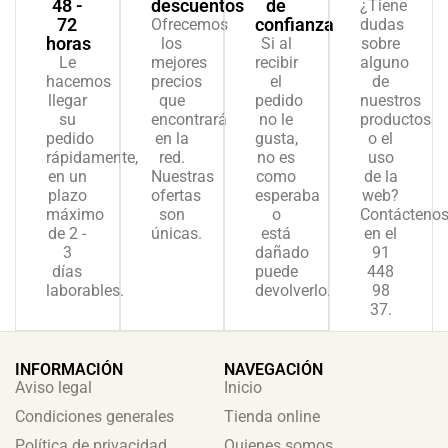
48 -
descuentos
de
¿Tiene
72
confianza
Ofrecemos
dudas
horas
los
Si al
sobre
Le
mejores
recibir
alguno
hacemos
precios
el
de
llegar
que
pedido
nuestros
su
encontrará
no le
productos
pedido
en la
gusta,
o el
rápidamente,
red.
no es
uso
en un
Nuestras
como
de la
plazo
ofertas
esperaba
web?
máximo
son
o
Contácteno
de 2 -
únicas.
está
en el
3
dañado
91
días
puede
448
laborables.
devolverlo.
98
37.
INFORMACIÓN
NAVEGACIÓN
Aviso legal
Inicio
Condiciones generales
Tienda online
Política de privacidad
Quienes somos