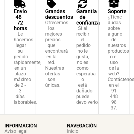
Envío
Grandes
Garantía
Soporte
48 -
descuentos
de
¿Tiene
72
confianza
Ofrecemos
dudas
horas
los
Si al
sobre
Le
mejores
recibir
alguno
hacemos
precios
el
de
llegar
que
pedido
nuestros
su
encontrará
no le
productos
pedido
en la
gusta,
o el
rápidamente,
red.
no es
uso
en un
Nuestras
como
de la
plazo
ofertas
esperaba
web?
máximo
son
o
Contácteno
de 2 -
únicas.
está
en el
3
dañado
91
días
puede
448
laborables.
devolverlo.
98
37.
INFORMACIÓN
NAVEGACIÓN
Aviso legal
Inicio