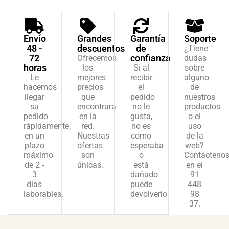
Envío
Grandes
Garantía
Soporte
48 -
descuentos
de
¿Tiene
72
confianza
Ofrecemos
dudas
horas
los
Si al
sobre
Le
mejores
recibir
alguno
hacemos
precios
el
de
llegar
que
pedido
nuestros
su
encontrará
no le
productos
pedido
en la
gusta,
o el
rápidamente,
red.
no es
uso
en un
Nuestras
como
de la
plazo
ofertas
esperaba
web?
máximo
son
o
Contácteno
de 2 -
únicas.
está
en el
3
dañado
91
días
puede
448
laborables.
devolverlo.
98
37.