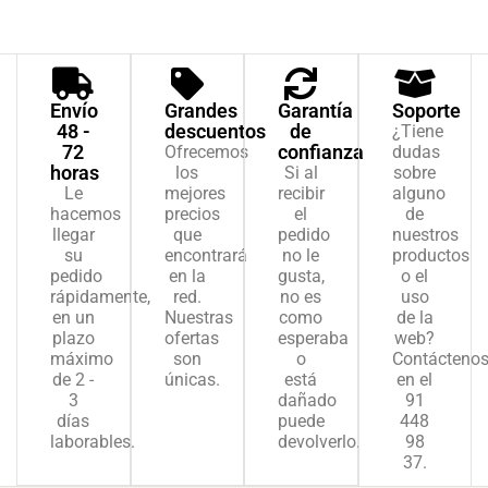
Envío
Grandes
Garantía
Soporte
48 -
descuentos
de
¿Tiene
72
confianza
Ofrecemos
dudas
horas
los
Si al
sobre
Le
mejores
recibir
alguno
hacemos
precios
el
de
llegar
que
pedido
nuestros
su
encontrará
no le
productos
pedido
en la
gusta,
o el
rápidamente,
red.
no es
uso
en un
Nuestras
como
de la
plazo
ofertas
esperaba
web?
máximo
son
o
Contácteno
de 2 -
únicas.
está
en el
3
dañado
91
días
puede
448
laborables.
devolverlo.
98
37.