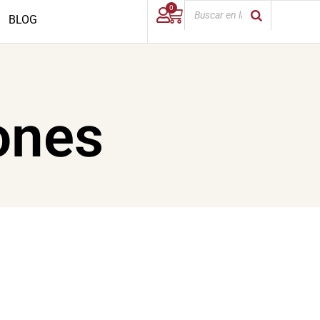
0
BLOG
ones