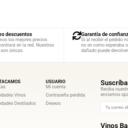
es descuentos
Garantía de confian
mos los mejores precios
Si al recibir el pedido n
ontrará en la red. Nuestras
no es como esperaba o
 son únicas.
dañado puede devolver
TACAMOS
USUARIO
Suscríba
tas
Mi cuenta
Reciba nuestr
enviamos sp
dades Vinos
Contraseña perdida
dades Destilados
Deseos
Vinos Ba