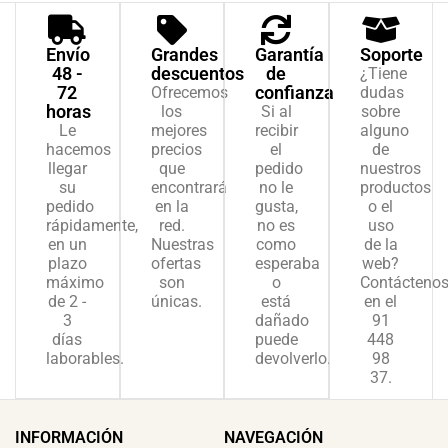
Envío
Grandes
Garantía
Soporte
48 -
descuentos
de
¿Tiene
72
confianza
Ofrecemos
dudas
horas
los
Si al
sobre
Le
mejores
recibir
alguno
hacemos
precios
el
de
llegar
que
pedido
nuestros
su
encontrará
no le
productos
pedido
en la
gusta,
o el
rápidamente,
red.
no es
uso
en un
Nuestras
como
de la
plazo
ofertas
esperaba
web?
máximo
son
o
Contácteno
de 2 -
únicas.
está
en el
3
dañado
91
días
puede
448
laborables.
devolverlo.
98
37.
INFORMACIÓN
NAVEGACIÓN