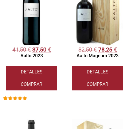
41,50
€
37,50
€
82,50
€
78,25
€
Aalto 2023
Aalto Magnum 2023
DETALLES
DETALLES
COMPRAR
COMPRAR
Valorado
1
con
5.00
de
5 en base
a
valoración
de un
cliente