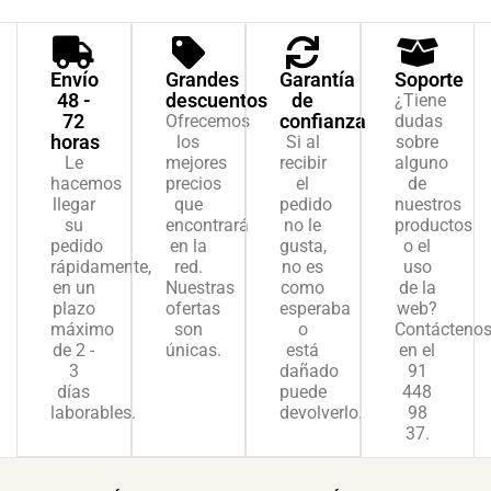
Envío
Grandes
Garantía
Soporte
48 -
descuentos
de
¿Tiene
72
confianza
Ofrecemos
dudas
horas
los
Si al
sobre
Le
mejores
recibir
alguno
hacemos
precios
el
de
llegar
que
pedido
nuestros
su
encontrará
no le
productos
pedido
en la
gusta,
o el
rápidamente,
red.
no es
uso
en un
Nuestras
como
de la
plazo
ofertas
esperaba
web?
máximo
son
o
Contácteno
de 2 -
únicas.
está
en el
3
dañado
91
días
puede
448
laborables.
devolverlo.
98
37.