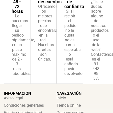
48 -
descuentos
de
¿Tiene
72
confianza
Ofrecemos
dudas
horas
los
Si al
sobre
Le
mejores
recibir
alguno
hacemos
precios
el
de
llegar
que
pedido
nuestros
su
encontrará
no le
productos
pedido
en la
gusta,
o el
rápidamente,
red.
no es
uso
en un
Nuestras
como
de la
plazo
ofertas
esperaba
web?
máximo
son
o
Contácteno
de 2 -
únicas.
está
en el
3
dañado
91
días
puede
448
laborables.
devolverlo.
98
37.
INFORMACIÓN
NAVEGACIÓN
Aviso legal
Inicio
Condiciones generales
Tienda online
Política de privacidad
Quienes somos