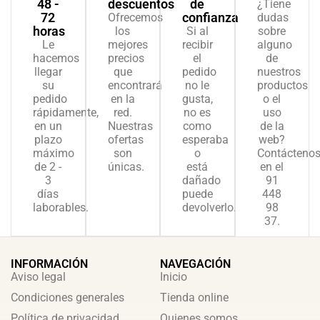
48 -
descuentos
de
¿Tiene
72
confianza
Ofrecemos
dudas
horas
los
Si al
sobre
Le
mejores
recibir
alguno
hacemos
precios
el
de
llegar
que
pedido
nuestros
su
encontrará
no le
productos
pedido
en la
gusta,
o el
rápidamente,
red.
no es
uso
en un
Nuestras
como
de la
plazo
ofertas
esperaba
web?
máximo
son
o
Contácteno
de 2 -
únicas.
está
en el
3
dañado
91
días
puede
448
laborables.
devolverlo.
98
37.
INFORMACIÓN
NAVEGACIÓN
Aviso legal
Inicio
Condiciones generales
Tienda online
Política de privacidad
Quienes somos