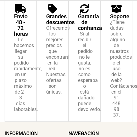
Envío
Grandes
Garantía
Soporte
48 -
descuentos
de
¿Tiene
72
confianza
Ofrecemos
dudas
horas
los
Si al
sobre
Le
mejores
recibir
alguno
hacemos
precios
el
de
llegar
que
pedido
nuestros
su
encontrará
no le
productos
pedido
en la
gusta,
o el
rápidamente,
red.
no es
uso
en un
Nuestras
como
de la
plazo
ofertas
esperaba
web?
máximo
son
o
Contácteno
de 2 -
únicas.
está
en el
3
dañado
91
días
puede
448
laborables.
devolverlo.
98
37.
INFORMACIÓN
NAVEGACIÓN