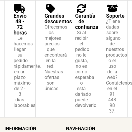
Envío
Grandes
Garantía
Soporte
48 -
descuentos
de
¿Tiene
72
confianza
Ofrecemos
dudas
horas
los
Si al
sobre
Le
mejores
recibir
alguno
hacemos
precios
el
de
llegar
que
pedido
nuestros
su
encontrará
no le
productos
pedido
en la
gusta,
o el
rápidamente,
red.
no es
uso
en un
Nuestras
como
de la
plazo
ofertas
esperaba
web?
máximo
son
o
Contácteno
de 2 -
únicas.
está
en el
3
dañado
91
días
puede
448
laborables.
devolverlo.
98
37.
INFORMACIÓN
NAVEGACIÓN