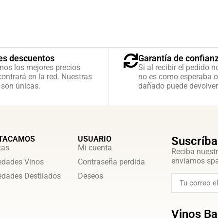
es descuentos
Garantía de confian
mos los mejores precios
Si al recibir el pedido n
ontrará en la red. Nuestras
no es como esperaba o
 son únicas.
dañado puede devolver
TACAMOS
USUARIO
Suscríba
tas
Mi cuenta
Reciba nuestr
enviamos sp
dades Vinos
Contraseña perdida
dades Destilados
Deseos
Vinos Ba