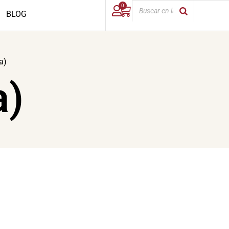
0
BLOG
a)
a)