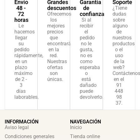
Envío
Grandes
Garantía
Soporte
48 -
descuentos
de
¿Tiene
72
confianza
Ofrecemos
dudas
horas
los
Si al
sobre
Le
mejores
recibir
alguno
hacemos
precios
el
de
llegar
que
pedido
nuestros
su
encontrará
no le
productos
pedido
en la
gusta,
o el
rápidamente,
red.
no es
uso
en un
Nuestras
como
de la
plazo
ofertas
esperaba
web?
máximo
son
o
Contácteno
de 2 -
únicas.
está
en el
3
dañado
91
días
puede
448
laborables.
devolverlo.
98
37.
INFORMACIÓN
NAVEGACIÓN
Aviso legal
Inicio
Condiciones generales
Tienda online