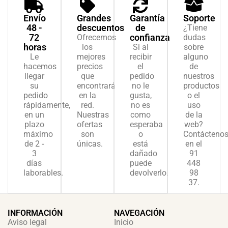
Envío
Grandes
Garantía
Soporte
48 -
descuentos
de
¿Tiene
72
confianza
Ofrecemos
dudas
horas
los
Si al
sobre
Le
mejores
recibir
alguno
hacemos
precios
el
de
llegar
que
pedido
nuestros
su
encontrará
no le
productos
pedido
en la
gusta,
o el
rápidamente,
red.
no es
uso
en un
Nuestras
como
de la
plazo
ofertas
esperaba
web?
máximo
son
o
Contácteno
de 2 -
únicas.
está
en el
3
dañado
91
días
puede
448
laborables.
devolverlo.
98
37.
INFORMACIÓN
NAVEGACIÓN
Aviso legal
Inicio