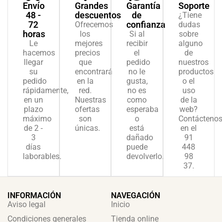
Envío
Grandes
Garantía
Soporte
48 -
descuentos
de
¿Tiene
72
confianza
Ofrecemos
dudas
horas
los
Si al
sobre
Le
mejores
recibir
alguno
hacemos
precios
el
de
llegar
que
pedido
nuestros
su
encontrará
no le
productos
pedido
en la
gusta,
o el
rápidamente,
red.
no es
uso
en un
Nuestras
como
de la
plazo
ofertas
esperaba
web?
máximo
son
o
Contácteno
de 2 -
únicas.
está
en el
3
dañado
91
días
puede
448
laborables.
devolverlo.
98
37.
INFORMACIÓN
NAVEGACIÓN
Aviso legal
Inicio
Condiciones generales
Tienda online