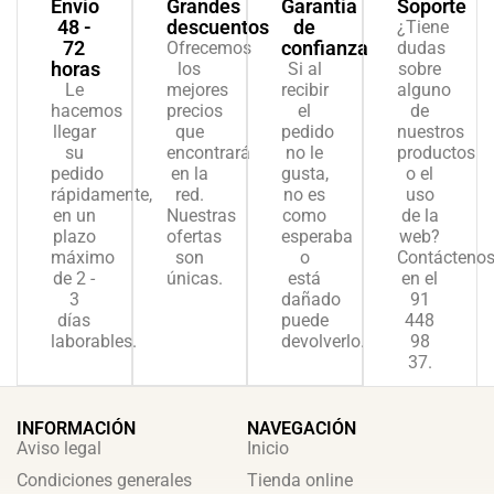
Envío
Grandes
Garantía
Soporte
48 -
descuentos
de
¿Tiene
72
confianza
Ofrecemos
dudas
horas
los
Si al
sobre
Le
mejores
recibir
alguno
hacemos
precios
el
de
llegar
que
pedido
nuestros
su
encontrará
no le
productos
pedido
en la
gusta,
o el
rápidamente,
red.
no es
uso
en un
Nuestras
como
de la
plazo
ofertas
esperaba
web?
máximo
son
o
Contácteno
de 2 -
únicas.
está
en el
3
dañado
91
días
puede
448
laborables.
devolverlo.
98
37.
INFORMACIÓN
NAVEGACIÓN
Aviso legal
Inicio
Condiciones generales
Tienda online