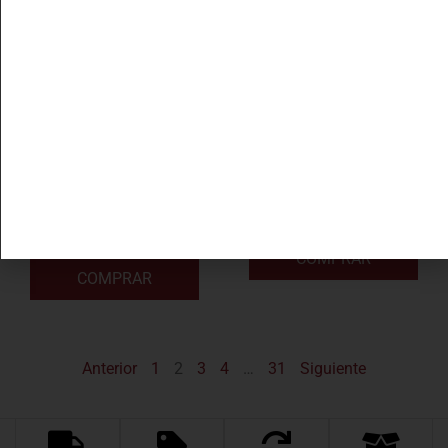
55,90
€
49,50
€
37,50
€
33,50
€
Artadi La Hoya 2022
Arran Barrel Reserve –
American Oak
DETALLES
DETALLES
COMPRAR
COMPRAR
Anterior
1
2
3
4
…
31
Siguiente