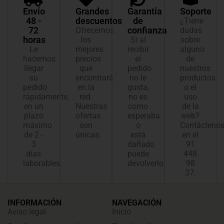
Envío
Grandes
Garantía
Soporte
48 -
descuentos
de
¿Tiene
72
confianza
Ofrecemos
dudas
horas
los
Si al
sobre
Le
mejores
recibir
alguno
hacemos
precios
el
de
llegar
que
pedido
nuestros
su
encontrará
no le
productos
pedido
en la
gusta,
o el
rápidamente,
red.
no es
uso
en un
Nuestras
como
de la
plazo
ofertas
esperaba
web?
máximo
son
o
Contácteno
de 2 -
únicas.
está
en el
3
dañado
91
días
puede
448
laborables.
devolverlo.
98
37.
INFORMACIÓN
NAVEGACIÓN
Aviso legal
Inicio