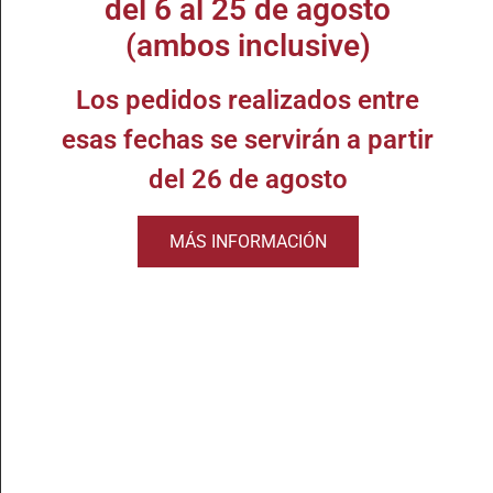
del 6 al 25 de agosto
(ambos inclusive)
Los pedidos realizados entre
esas fechas se servirán a partir
del 26 de agosto
MÁS INFORMACIÓN
25,95
€
21,50
€
97,50
€
89,75
€
Alonso del Yerro 2021
Alión 2021
DETALLES
DETALLES
COMPRAR
COMPRAR
Valorado
1
con
5.00
de