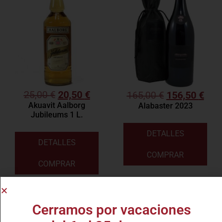
25,00
€
20,50
€
165,00
€
156,50
€
Akuavit Aalborg
Alabaster 2023
Jubileums 1 L.
DETALLES
DETALLES
COMPRAR
COMPRAR
Cerramos por vacaciones