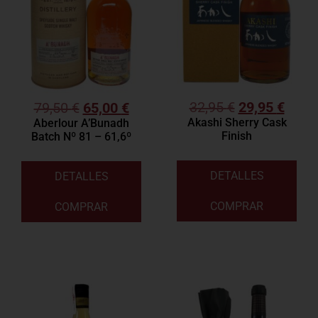
32,95
€
29,95
€
79,50
€
65,00
€
Akashi Sherry Cask
Aberlour A’Bunadh
Finish
Batch Nº 81 – 61,6º
DETALLES
DETALLES
COMPRAR
COMPRAR