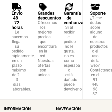
Envío
Grandes
Garantía
Soporte
48 -
descuentos
de
¿Tiene
72
confianza
Ofrecemos
dudas
horas
los
Si al
sobre
Le
mejores
recibir
alguno
hacemos
precios
el
de
llegar
que
pedido
nuestros
su
encontrará
no le
productos
pedido
en la
gusta,
o el
rápidamente,
red.
no es
uso
en un
Nuestras
como
de la
plazo
ofertas
esperaba
web?
máximo
son
o
Contácteno
de 2 -
únicas.
está
en el
3
dañado
91
días
puede
448
laborables.
devolverlo.
98
37.
INFORMACIÓN
NAVEGACIÓN