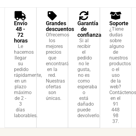
Envío
Grandes
Garantía
Soporte
48 -
descuentos
de
¿Tiene
72
confianza
Ofrecemos
dudas
horas
los
Si al
sobre
Le
mejores
recibir
alguno
hacemos
precios
el
de
llegar
que
pedido
nuestros
su
encontrará
no le
productos
pedido
en la
gusta,
o el
rápidamente,
red.
no es
uso
en un
Nuestras
como
de la
plazo
ofertas
esperaba
web?
máximo
son
o
Contácteno
de 2 -
únicas.
está
en el
3
dañado
91
días
puede
448
laborables.
devolverlo.
98
37.