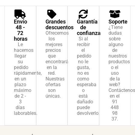
Envío
Grandes
Garantía
Soporte
48 -
descuentos
de
¿Tiene
72
confianza
Ofrecemos
dudas
horas
los
Si al
sobre
Le
mejores
recibir
alguno
hacemos
precios
el
de
llegar
que
pedido
nuestros
su
encontrará
no le
productos
pedido
en la
gusta,
o el
rápidamente,
red.
no es
uso
en un
Nuestras
como
de la
plazo
ofertas
esperaba
web?
máximo
son
o
Contácteno
de 2 -
únicas.
está
en el
3
dañado
91
días
puede
448
laborables.
devolverlo.
98
37.