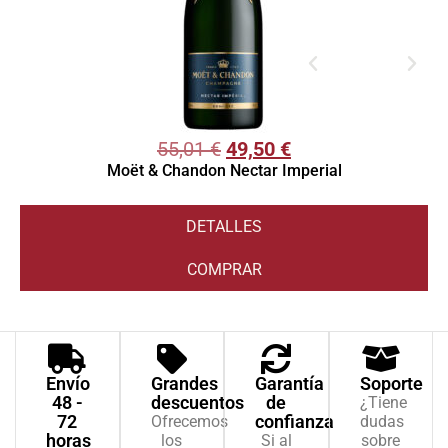
55,01
€
49,50
€
Moët & Chandon Nectar Imperial
DETALLES
COMPRAR
Envío
Grandes
Garantía
Soporte
48 -
descuentos
de
¿Tiene
72
confianza
Ofrecemos
dudas
horas
los
Si al
sobre