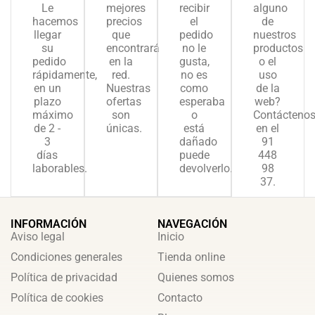
Le
mejores
recibir
alguno
hacemos
precios
el
de
llegar
que
pedido
nuestros
su
encontrará
no le
productos
pedido
en la
gusta,
o el
rápidamente,
red.
no es
uso
en un
Nuestras
como
de la
plazo
ofertas
esperaba
web?
máximo
son
o
Contácteno
de 2 -
únicas.
está
en el
3
dañado
91
días
puede
448
laborables.
devolverlo.
98
37.
INFORMACIÓN
NAVEGACIÓN
Aviso legal
Inicio
Condiciones generales
Tienda online
Política de privacidad
Quienes somos
Política de cookies
Contacto