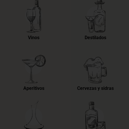
Vinos
Destilados
Aperitivos
Cervezas y sidras