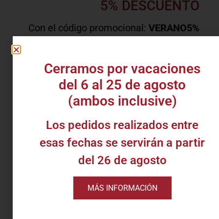
5% DESCUENTO
Con el código promocional:
VERANO5%
Válido sólo en compras online del 1 de
julio al 31 de agosto. Excluye productos
Cerramos por vacaciones
en descuento. No es acumulable ni
canjeable con otros cupones.
del 6 al 25 de agosto
(ambos inclusive)
COMPRAR
Los pedidos realizados entre
esas fechas se servirán a partir
del 26 de agosto
MÁS INFORMACIÓN