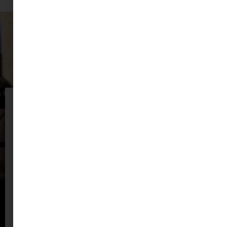
Disponemos de
ofertas en vinos, ofertas en
destilados
con una amplia variedad.
También disponemos de nuestro
Rincón del
coleccionista de vinos y destilados
con una gran
selección.
Comprar vinos y licores online será la forma más
cómoda y rápida.
COMPRAR AHORA