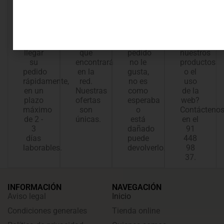
48 -
descuentos
de
¿Tiene
72
confianza
Ofrecemos
dudas
horas
los
Si al
sobre
Le
mejores
recibir
alguno
hacemos
precios
el
de
llegar
que
pedido
nuestros
su
encontrará
no le
productos
pedido
en la
gusta,
o el
rápidamente,
red.
no es
uso
en un
Nuestras
como
de la
plazo
ofertas
esperaba
web?
máximo
son
o
Contácteno
de 2 -
únicas.
está
en el
3
dañado
91
días
puede
448
laborables.
devolverlo.
98
37.
INFORMACIÓN
NAVEGACIÓN
Aviso legal
Inicio
Condiciones generales
Tienda online