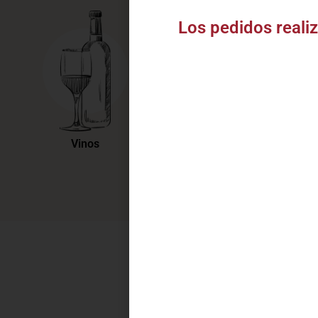
Bo
Los pedidos realiz
Te
V
Vinos
Destilados