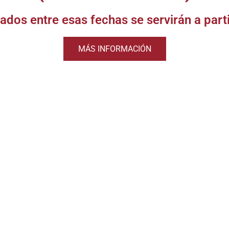
urbon de
ados entre esas fechas se servirán a part
nnessee
MÁS INFORMACIÓN
ER PRODUCTOS
Aperitivos
Cervezas y sidras
Ofertas