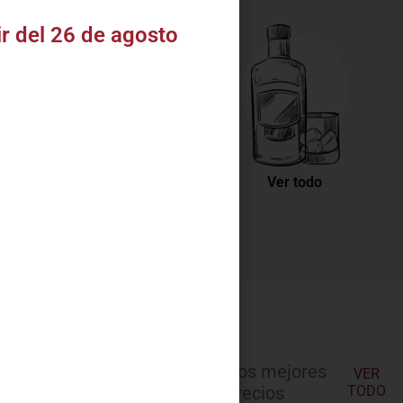
ir del 26 de agosto
Accesorios
Ver todo
Nuestros mejores
VER
precios
TODO