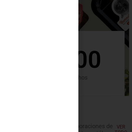
+
10000
Clientes satisfechos
Las últimas incorporaciones de
VER