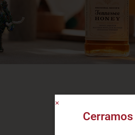
J
D
Cerramos 
Tienda
E