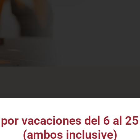
ack
Vinos Baco
aniel's
por vacaciones del 6 al 25
 online especializada en vinos y destilados de al
l mejor
(ambos inclusive)