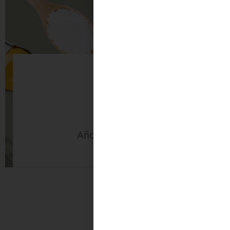
40
Años de experiencia
Noveda