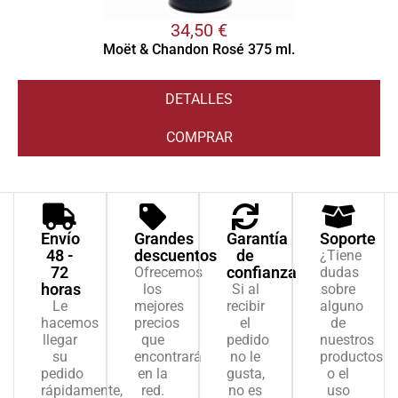
34,50
€
Moët & Chandon Rosé 375 ml.
DETALLES
COMPRAR
Envío
Grandes
Garantía
Soporte
48 -
descuentos
de
¿Tiene
72
confianza
Ofrecemos
dudas
horas
los
Si al
sobre
Le
mejores
recibir
alguno
hacemos
precios
el
de
llegar
que
pedido
nuestros
su
encontrará
no le
productos
pedido
en la
gusta,
o el
rápidamente,
red.
no es
uso