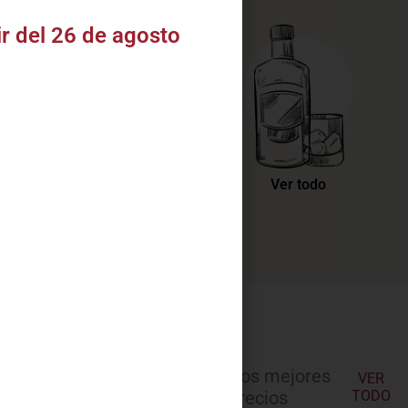
ir del 26 de agosto
Accesorios
Ver todo
Nuestros mejores
VER
precios
TODO