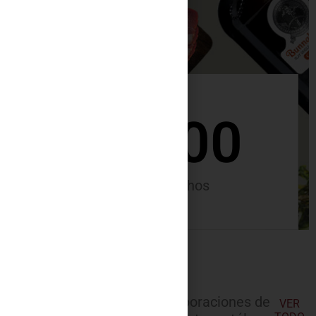
+
10000
Clientes satisfechos
Las últimas incorporaciones de
VER