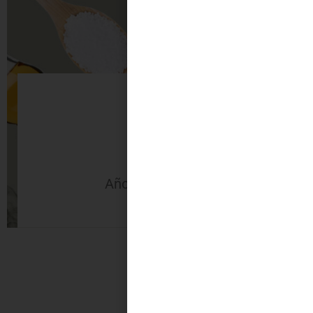
40
Años de experiencia
Noveda