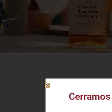
J
D
Cerramos 
Tienda
E