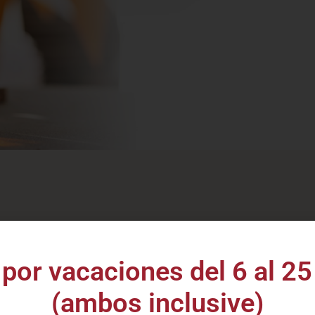
ack
Vinos Baco
aniel's
por vacaciones del 6 al 25
 online especializada en vinos y destilados de al
l mejor
(ambos inclusive)