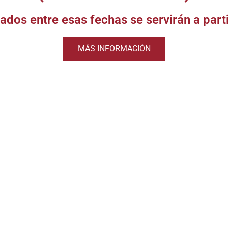
urbon de
ados entre esas fechas se servirán a part
nnessee
MÁS INFORMACIÓN
ER PRODUCTOS
Aperitivos
Cervezas y sidras
Ofertas