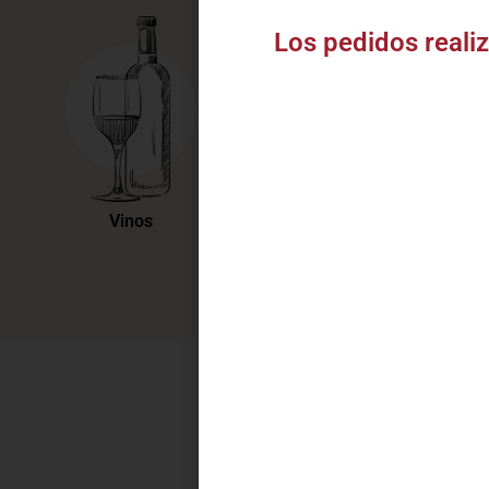
Bo
Los pedidos realiz
Te
V
Vinos
Destilados