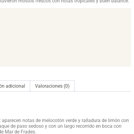
tuvieron mostos frescos con notas tropicales y buen balance.
ón adicional
Valoraciones (0)
iz aparecen notas de melocotón verde y ralladura de limón con
aque de paso sedoso y con un largo recorrido en boca con
 de Mar de Frades.