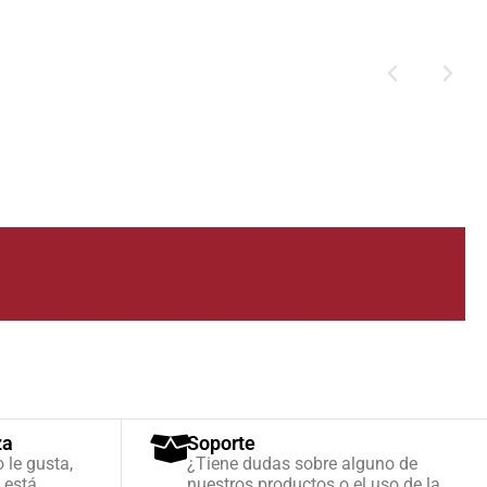
za
Soporte
o le gusta,
¿Tiene dudas sobre alguno de
 está
nuestros productos o el uso de la