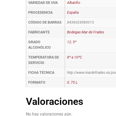
VARIEDAD DE UVA
Albariño
PROCEDENCIA
España
CÓDIGO DE BARRAS
8436024580013
FABRICANTE
Bodegas Mar de Frades
GRADO
12
,
5º
ALCOHÓLICO
TEMPERATURA DE
8º a 10ºC
SERVICIO
FICHA TÉCNICA
http://www.mardefrades.es/port
FORMATO
0
,
75 L.
Valoraciones
No hay valoraciones aún.