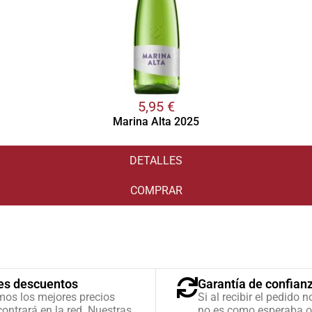
5,95
€
Marina Alta 2025
DETALLES
COMPRAR
es descuentos
Garantía de confian
mos los mejores precios
Si al recibir el pedido n
ontrará en la red. Nuestras
no es como esperaba o