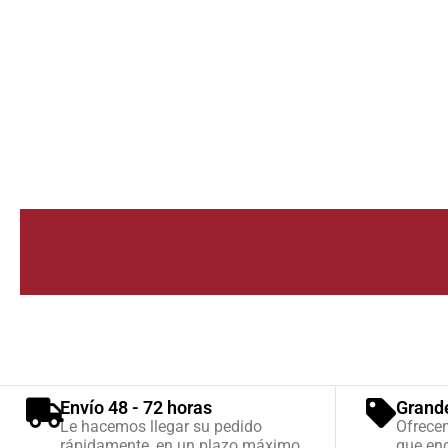
Envío 48 - 72 horas
Grand
Le hacemos llegar su pedido
Ofrece
rápidamente, en un plazo máximo
que enc