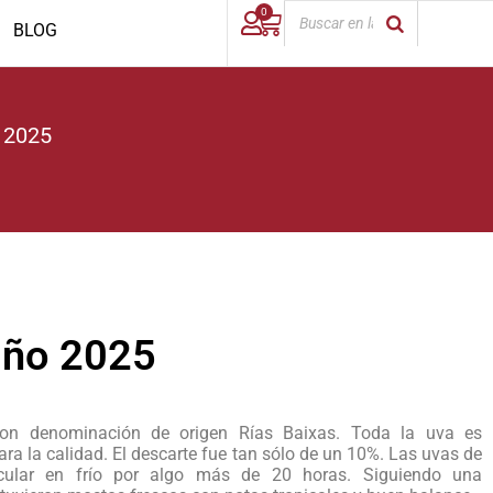
0
BLOG
 2025
iño 2025
on denominación de origen Rías Baixas. Toda la uva es
a la calidad. El descarte fue tan sólo de un 10%. Las uvas de
icular en frío por algo más de 20 horas. Siguiendo una