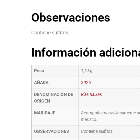
Observaciones
Contiene sulfitos.
Información adicion
Peso
1,6 kg
AÑADA
2025
DENOMINACIÓN DE
Rías Baixas
ORIGEN
MARIDAJE
Acompaña maravillosamente senc
marisco.
OBSERVACIONES
Contiene sulfitos.