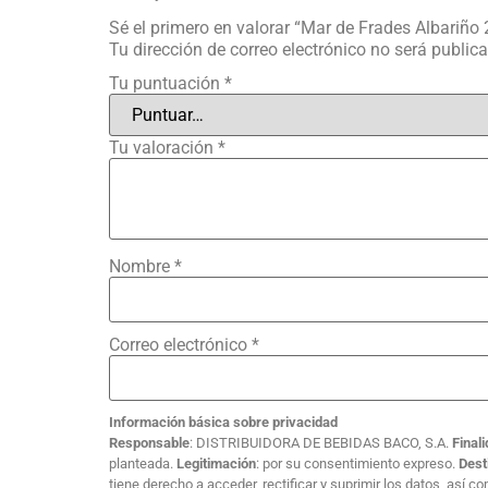
Sé el primero en valorar “Mar de Frades Albariño
Tu dirección de correo electrónico no será public
Tu puntuación
*
Tu valoración
*
Nombre
*
Correo electrónico
*
Información básica sobre privacidad
Responsable
: DISTRIBUIDORA DE BEBIDAS BACO, S.A.
Final
planteada.
Legitimación
: por su consentimiento expreso.
Dest
tiene derecho a acceder, rectificar y suprimir los datos, así 