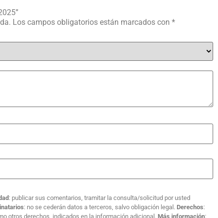
 2025”
ada.
Los campos obligatorios están marcados con
*
idad
: publicar sus comentarios, tramitar la consulta/solicitud por usted
inatarios
: no se cederán datos a terceros, salvo obligación legal.
Derechos
:
como otros derechos, indicados en la información adicional.
Más información
: